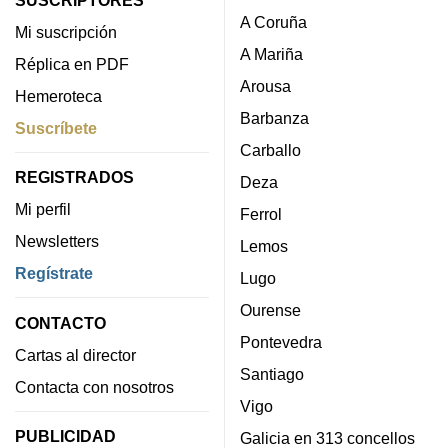
SUSCRIPTORES
A Coruña
Mi suscripción
A Mariña
Réplica en PDF
Arousa
Hemeroteca
Barbanza
Suscríbete
Carballo
REGISTRADOS
Deza
Mi perfil
Ferrol
Newsletters
Lemos
Regístrate
Lugo
Ourense
CONTACTO
Pontevedra
Cartas al director
Santiago
Contacta con nosotros
Vigo
PUBLICIDAD
Galicia en 313 concellos