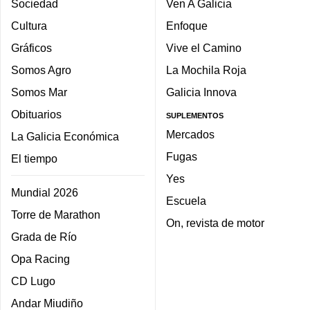
Sociedad
Ven A Galicia
Cultura
Enfoque
Gráficos
Vive el Camino
Somos Agro
La Mochila Roja
Somos Mar
Galicia Innova
Obituarios
SUPLEMENTOS
Mercados
La Galicia Económica
Fugas
El tiempo
Yes
Mundial 2026
Escuela
Torre de Marathon
On, revista de motor
Grada de Río
Opa Racing
CD Lugo
Andar Miudiño