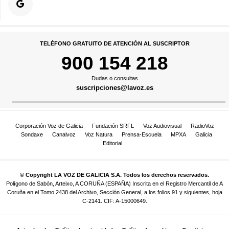
TELÉFONO GRATUITO DE ATENCIÓN AL SUSCRIPTOR
900 154 218
Dudas o consultas
suscripciones@lavoz.es
Corporación Voz de Galicia
Fundación SRFL
Voz Audiovisual
RadioVoz
Sondaxe
Canalvoz
Voz Natura
Prensa-Escuela
MPXA
Galicia
Editorial
© Copyright LA VOZ DE GALICIA S.A. Todos los derechos reservados.
Polígono de Sabón, Arteixo, A CORUÑA (ESPAÑA) Inscrita en el Registro Mercantil de A
Coruña en el Tomo 2438 del Archivo, Sección General, a los folios 91 y siguientes, hoja
C-2141. CIF: A-15000649.