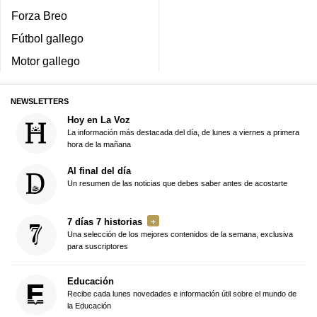
Forza Breo
Fútbol gallego
Motor gallego
NEWSLETTERS
Hoy en La Voz
La información más destacada del día, de lunes a viernes a primera
hora de la mañana
Al final del día
Un resumen de las noticias que debes saber antes de acostarte
7 días 7 historias
Una selección de los mejores contenidos de la semana, exclusiva
para suscriptores
Educación
Recibe cada lunes novedades e información útil sobre el mundo de
la Educación