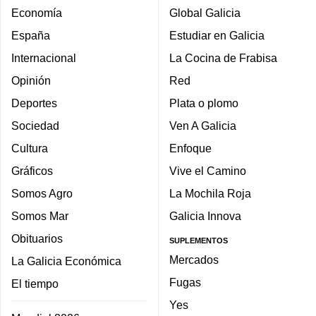
Economía
Global Galicia
España
Estudiar en Galicia
Internacional
La Cocina de Frabisa
Opinión
Red
Deportes
Plata o plomo
Sociedad
Ven A Galicia
Cultura
Enfoque
Gráficos
Vive el Camino
Somos Agro
La Mochila Roja
Somos Mar
Galicia Innova
Obituarios
SUPLEMENTOS
Mercados
La Galicia Económica
Fugas
El tiempo
Yes