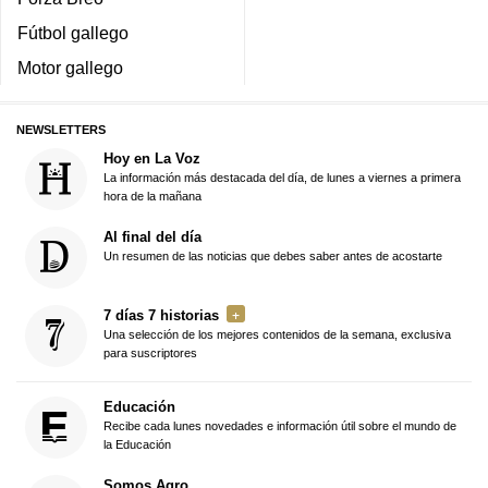
Fútbol gallego
Motor gallego
NEWSLETTERS
Hoy en La Voz
La información más destacada del día, de lunes a viernes a primera
hora de la mañana
Al final del día
Un resumen de las noticias que debes saber antes de acostarte
7 días 7 historias
Una selección de los mejores contenidos de la semana, exclusiva
para suscriptores
Educación
Recibe cada lunes novedades e información útil sobre el mundo de
la Educación
Somos Agro