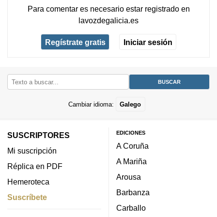
Para comentar es necesario
estar registrado
en
lavozdegalicia.es
Regístrate gratis
Iniciar sesión
Cambiar idioma:
Galego
EDICIONES
SUSCRIPTORES
A Coruña
Mi suscripción
A Mariña
Réplica en PDF
Arousa
Hemeroteca
Barbanza
Suscríbete
Carballo