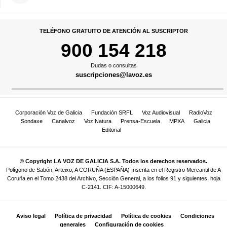
TELÉFONO GRATUITO DE ATENCIÓN AL SUSCRIPTOR
900 154 218
Dudas o consultas
suscripciones@lavoz.es
Corporación Voz de Galicia
Fundación SRFL
Voz Audiovisual
RadioVoz
Sondaxe
Canalvoz
Voz Natura
Prensa-Escuela
MPXA
Galicia
Editorial
© Copyright LA VOZ DE GALICIA S.A. Todos los derechos reservados.
Polígono de Sabón, Arteixo, A CORUÑA (ESPAÑA) Inscrita en el Registro Mercantil de A
Coruña en el Tomo 2438 del Archivo, Sección General, a los folios 91 y siguientes, hoja
C-2141. CIF: A-15000649.
Aviso legal
Política de privacidad
Política de cookies
Condiciones
generales
Configuración de cookies